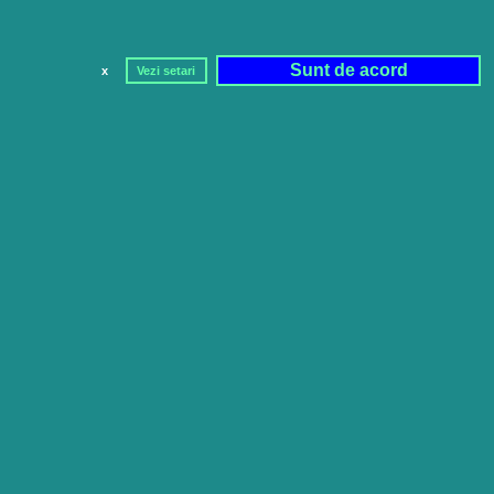
Sunt de acord
x
Vezi setari