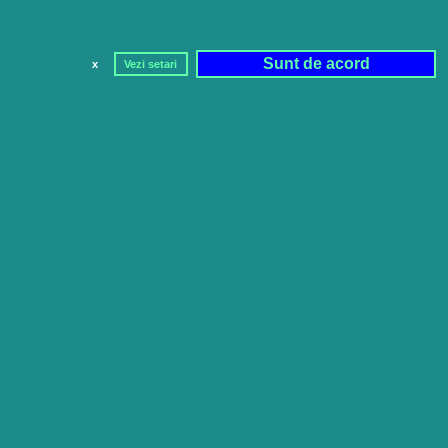
Sunt de acord
x
Vezi setari