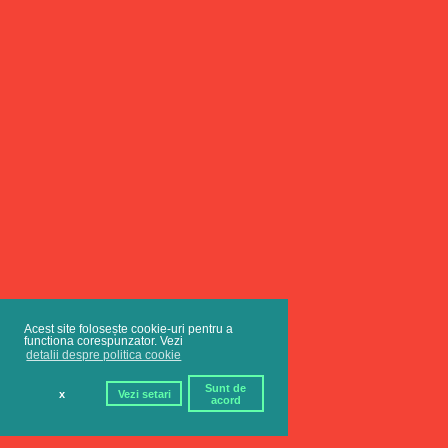
Acest site folosește cookie-uri pentru a
functiona corespunzator. Vezi
detalii despre politica cookie
Sunt de
x
Vezi setari
acord