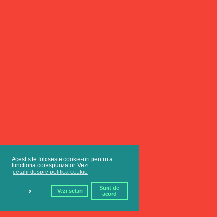
Acest site folosește cookie-uri pentru a
functiona corespunzator. Vezi
detalii despre politica cookie
Sunt de
x
Vezi setari
acord