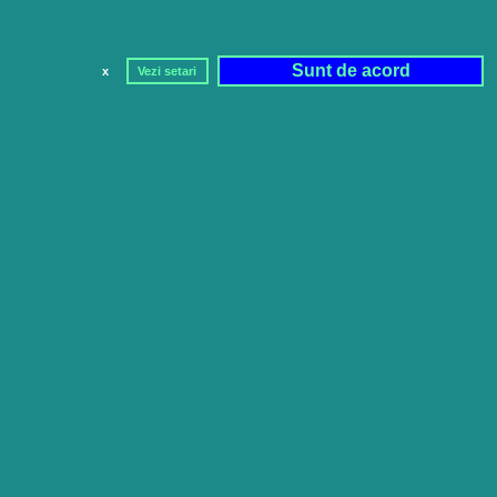
Sunt de acord
x
Vezi setari