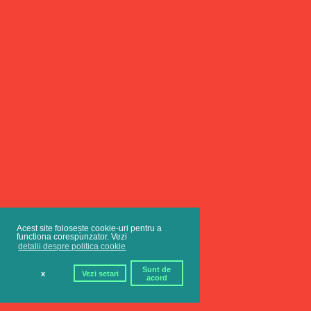
Acest site folosește cookie-uri pentru a
functiona corespunzator. Vezi
detalii despre politica cookie
Sunt de
x
Vezi setari
acord