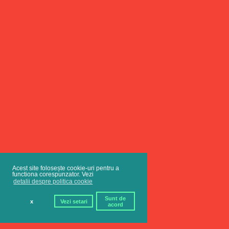
Acest site folosește cookie-uri pentru a
functiona corespunzator. Vezi
detalii despre politica cookie
Sunt de
x
Vezi setari
acord