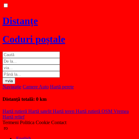
Distanțe
Coduri poștale
+via
Navigație
Camere Auto
Hartă perete
Distanță totală:
0 km
Hartă rutieră
Hartă satelit
Hartă teren
Hartă rutieră OSM
Vremea
Hartă relief
Termeni
Politica Cookie
Contact
ro
English