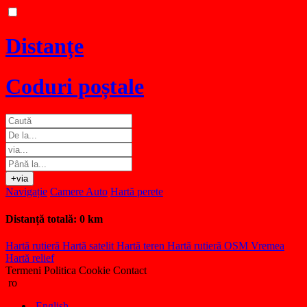
Distanțe
Coduri poștale
+via
Navigație
Camere Auto
Hartă perete
Distanță totală:
0 km
Hartă rutieră
Hartă satelit
Hartă teren
Hartă rutieră OSM
Vremea
Hartă relief
Termeni
Politica Cookie
Contact
ro
English