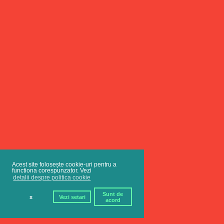
Acest site folosește cookie-uri pentru a
functiona corespunzator. Vezi
detalii despre politica cookie
Sunt de
x
Vezi setari
acord