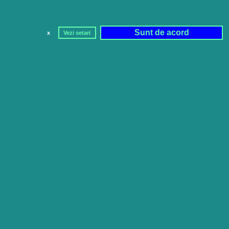
Sunt de acord
x
Vezi setari