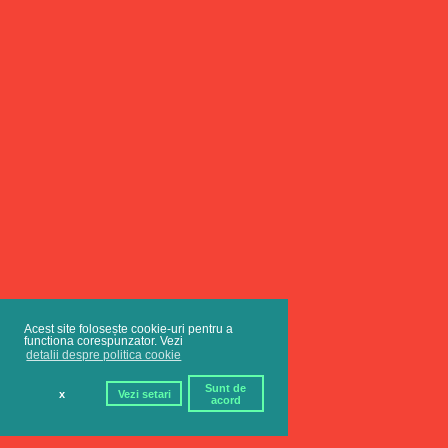
Acest site folosește cookie-uri pentru a
functiona corespunzator. Vezi
detalii despre politica cookie
Sunt de
x
Vezi setari
acord