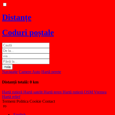
Distanțe
Coduri poștale
+via
Navigație
Camere Auto
Hartă perete
Distanță totală:
0 km
Hartă rutieră
Hartă satelit
Hartă teren
Hartă rutieră OSM
Vremea
Hartă relief
Termeni
Politica Cookie
Contact
ro
English