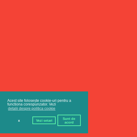
Acest site folosește cookie-uri pentru a
functiona corespunzator. Vezi
detalii despre politica cookie
Sunt de
x
Vezi setari
acord