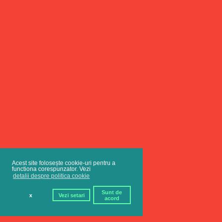
Acest site folosește cookie-uri pentru a
functiona corespunzator. Vezi
detalii despre politica cookie
Sunt de
x
Vezi setari
acord