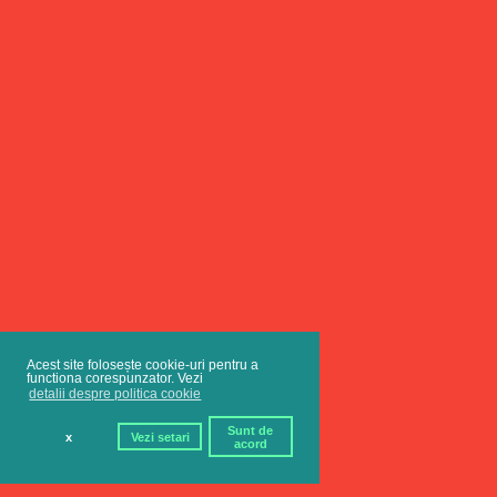
Acest site folosește cookie-uri pentru a
functiona corespunzator. Vezi
detalii despre politica cookie
Sunt de
x
Vezi setari
acord