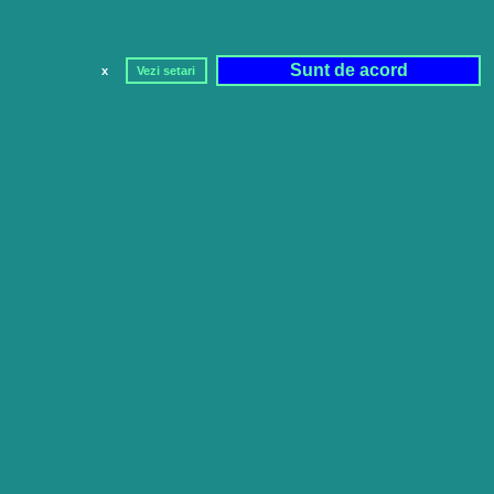
Sunt de acord
x
Vezi setari