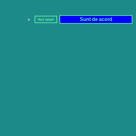
Sunt de acord
x
Vezi setari