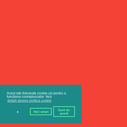
Acest site folosește cookie-uri pentru a
functiona corespunzator. Vezi
detalii despre politica cookie
Sunt de
x
Vezi setari
acord