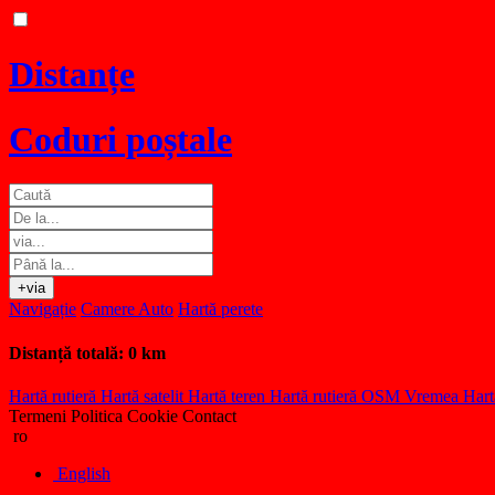
Distanțe
Coduri poștale
+via
Navigație
Camere Auto
Hartă perete
Distanță totală:
0 km
Hartă rutieră
Hartă satelit
Hartă teren
Hartă rutieră OSM
Vremea
Hart
Termeni
Politica Cookie
Contact
ro
English