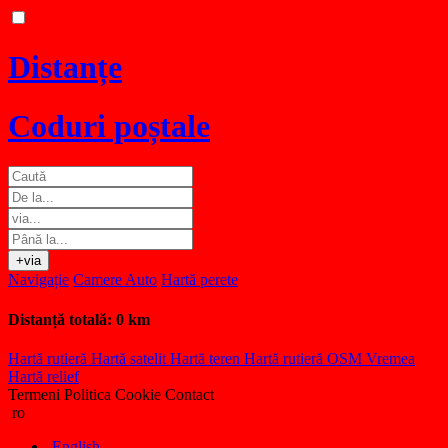
Distanțe
Coduri poștale
+via
Navigație
Camere Auto
Hartă perete
Distanță totală:
0 km
Hartă rutieră
Hartă satelit
Hartă teren
Hartă rutieră OSM
Vremea
Hartă relief
Termeni
Politica Cookie
Contact
ro
English