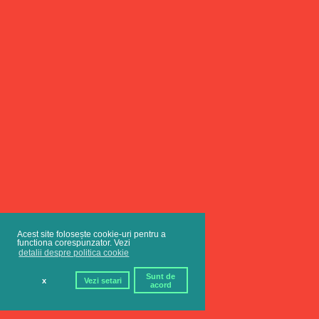
Acest site folosește cookie-uri pentru a
functiona corespunzator. Vezi
detalii despre politica cookie
Sunt de
x
Vezi setari
acord