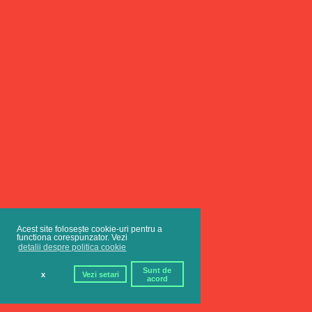
Acest site folosește cookie-uri pentru a
functiona corespunzator. Vezi
detalii despre politica cookie
Sunt de
x
Vezi setari
acord