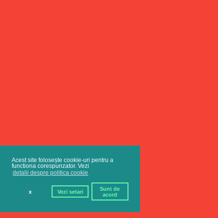
Acest site folosește cookie-uri pentru a
functiona corespunzator. Vezi
detalii despre politica cookie
Sunt de
x
Vezi setari
acord