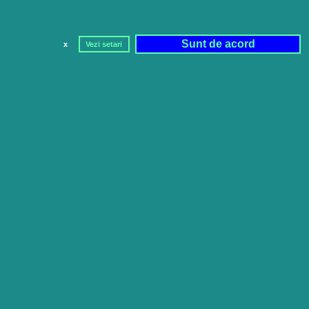
Sunt de acord
x
Vezi setari