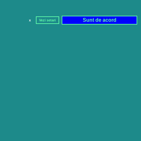
Sunt de acord
x
Vezi setari