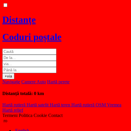
Distanțe
Coduri poștale
+via
Navigație
Camere Auto
Hartă perete
Distanță totală:
0 km
Hartă rutieră
Hartă satelit
Hartă teren
Hartă rutieră OSM
Vremea
Hartă relief
Termeni
Politica Cookie
Contact
ro
English