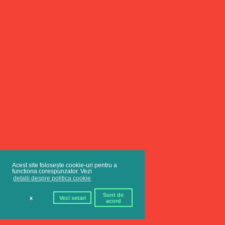
Acest site folosește cookie-uri pentru a
functiona corespunzator. Vezi
detalii despre politica cookie
Sunt de
x
Vezi setari
acord