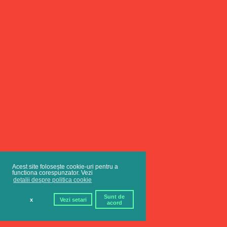
Acest site folosește cookie-uri pentru a
functiona corespunzator. Vezi
detalii despre politica cookie
Sunt de
x
Vezi setari
acord