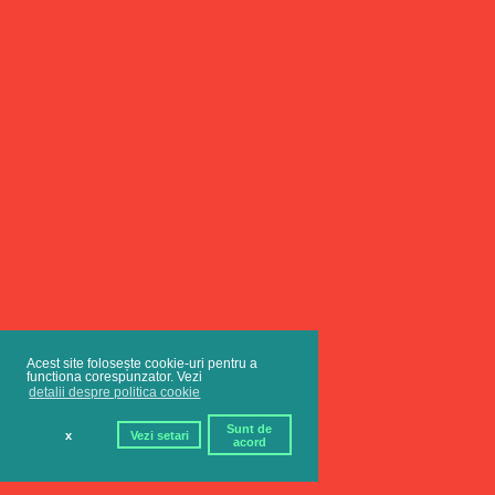
Acest site folosește cookie-uri pentru a
functiona corespunzator. Vezi
detalii despre politica cookie
Sunt de
x
Vezi setari
acord