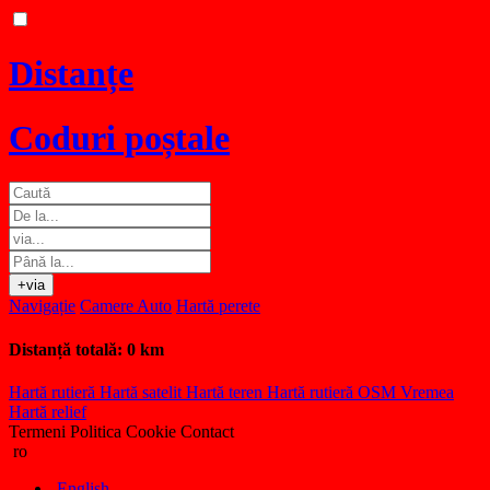
Distanțe
Coduri poștale
+via
Navigație
Camere Auto
Hartă perete
Distanță totală:
0 km
Hartă rutieră
Hartă satelit
Hartă teren
Hartă rutieră OSM
Vremea
Hartă relief
Termeni
Politica Cookie
Contact
ro
English