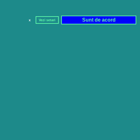
Sunt de acord
x
Vezi setari