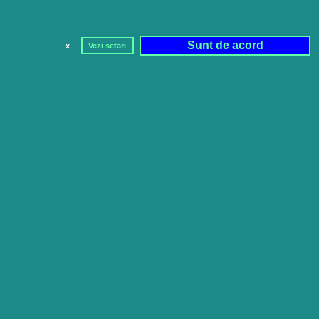
Sunt de acord
x
Vezi setari