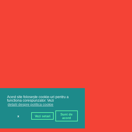
Acest site folosește cookie-uri pentru a
functiona corespunzator. Vezi
detalii despre politica cookie
Sunt de
x
Vezi setari
acord