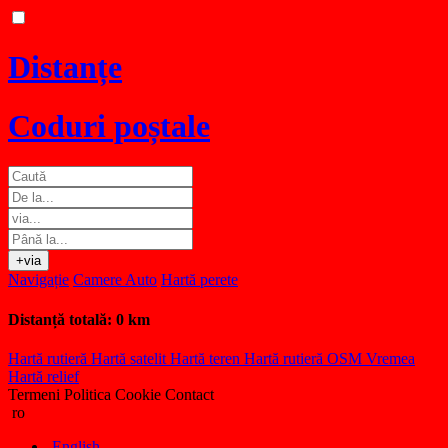
Distanțe
Coduri poștale
+via
Navigație
Camere Auto
Hartă perete
Distanță totală:
0 km
Hartă rutieră
Hartă satelit
Hartă teren
Hartă rutieră OSM
Vremea
Hartă relief
Termeni
Politica Cookie
Contact
ro
English