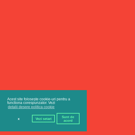
Acest site folosește cookie-uri pentru a
functiona corespunzator. Vezi
detalii despre politica cookie
Sunt de
x
Vezi setari
acord