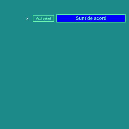
Sunt de acord
x
Vezi setari