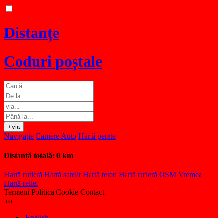
Distanțe
Coduri poștale
+via
Navigație
Camere Auto
Hartă perete
Distanță totală:
0 km
Hartă rutieră
Hartă satelit
Hartă teren
Hartă rutieră OSM
Vremea
Hartă relief
Termeni
Politica Cookie
Contact
ro
English