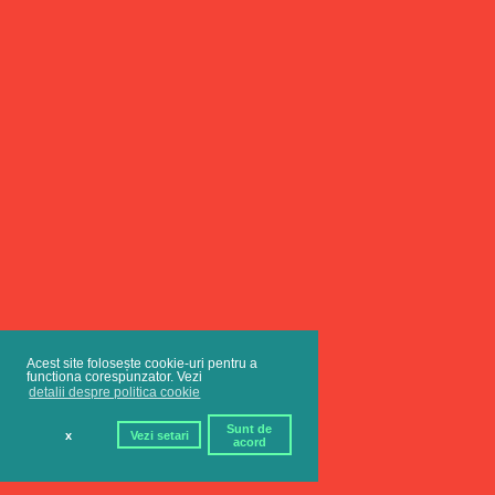
Acest site folosește cookie-uri pentru a
functiona corespunzator. Vezi
detalii despre politica cookie
Sunt de
x
Vezi setari
acord