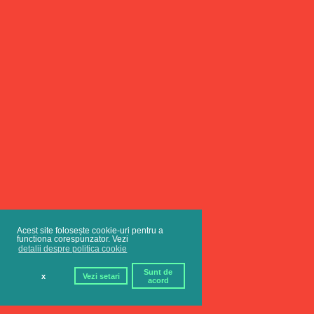
Acest site folosește cookie-uri pentru a
functiona corespunzator. Vezi
detalii despre politica cookie
Sunt de
x
Vezi setari
acord