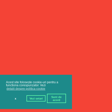
Acest site folosește cookie-uri pentru a
functiona corespunzator. Vezi
detalii despre politica cookie
Sunt de
x
Vezi setari
acord