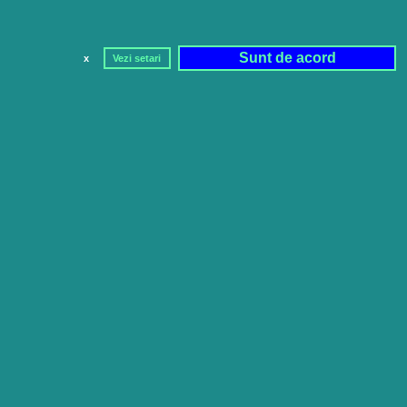
Sunt de acord
x
Vezi setari