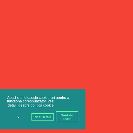
Acest site folosește cookie-uri pentru a
functiona corespunzator. Vezi
detalii despre politica cookie
Sunt de
x
Vezi setari
acord