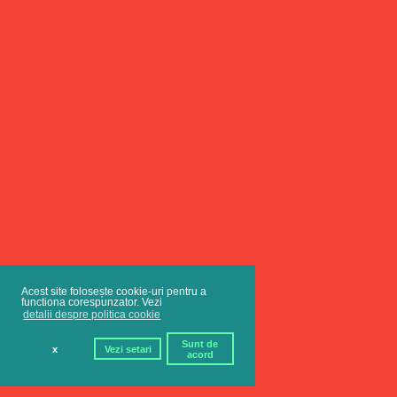
Acest site folosește cookie-uri pentru a
functiona corespunzator. Vezi
detalii despre politica cookie
Sunt de
x
Vezi setari
acord