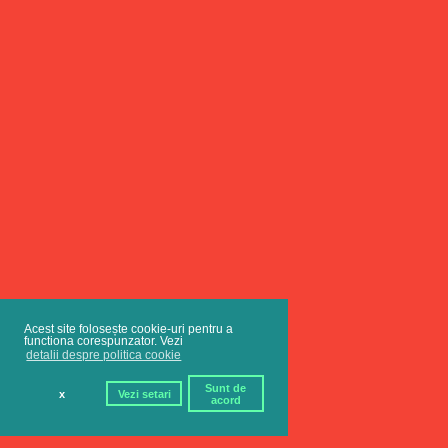
Acest site folosește cookie-uri pentru a
functiona corespunzator. Vezi
detalii despre politica cookie
Sunt de
x
Vezi setari
acord