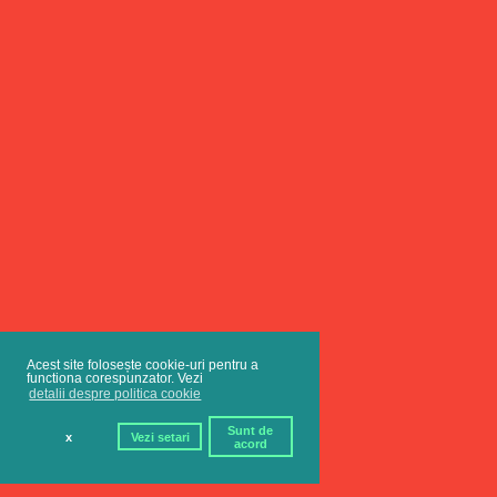
Acest site folosește cookie-uri pentru a
functiona corespunzator. Vezi
detalii despre politica cookie
Sunt de
x
Vezi setari
acord