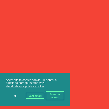
Acest site folosește cookie-uri pentru a
functiona corespunzator. Vezi
detalii despre politica cookie
Sunt de
x
Vezi setari
acord