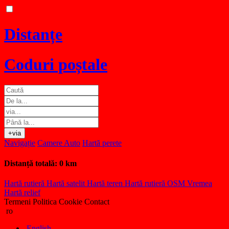
Distanțe
Coduri poștale
+via
Navigație
Camere Auto
Hartă perete
Distanță totală:
0 km
Hartă rutieră
Hartă satelit
Hartă teren
Hartă rutieră OSM
Vremea
Hartă relief
Termeni
Politica Cookie
Contact
ro
English