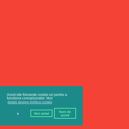
Acest site folosește cookie-uri pentru a
functiona corespunzator. Vezi
detalii despre politica cookie
Sunt de
x
Vezi setari
acord