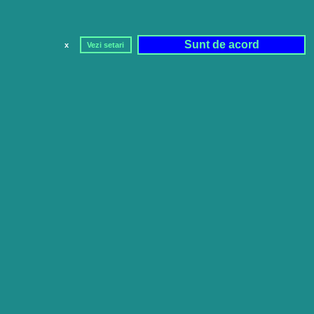
Sunt de acord
x
Vezi setari